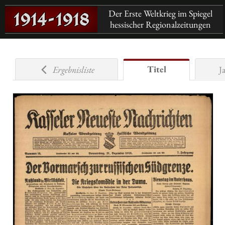
Der Erste Weltkrieg im Spiegel
hessischer Regionalzeitungen
Titel
Ergebnisliste
J