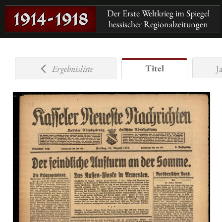
Der Erste Weltkrieg im Spiegel
hessischer Regionalzeitungen
Titel
Ergebnisliste
J