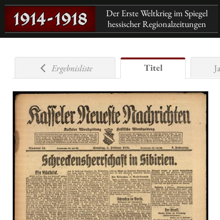
Der Erste Weltkrieg im Spiegel
hessischer Regionalzeitungen
Titel
Ergebnisliste
J