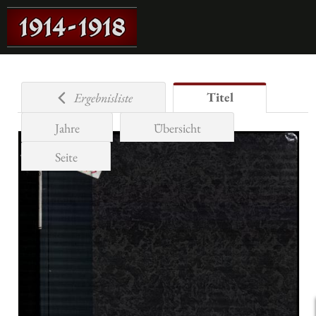
Titel
Ergebnisliste
Jahre
Übersicht
Seite