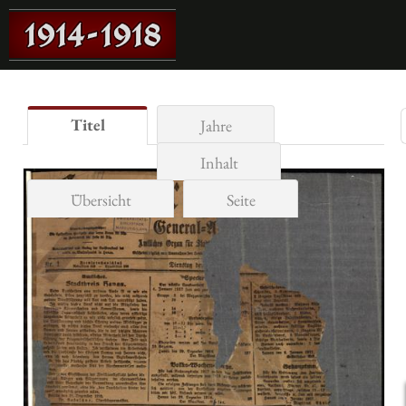
Titel
Jahre
Inhalt
Übersicht
Seite