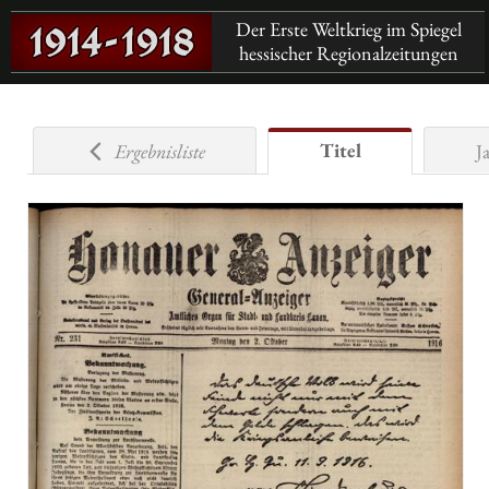
Der Erste Weltkrieg im Spiegel
hessischer Regionalzeitungen
Titel
Ergebnisliste
J