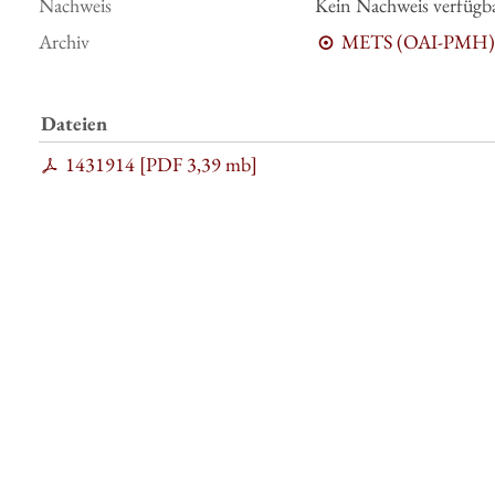
Nachweis
Kein Nachweis verfügb
Archiv
METS (OAI-PMH)
Dateien
1431914 [
PDF
3,39 mb
]