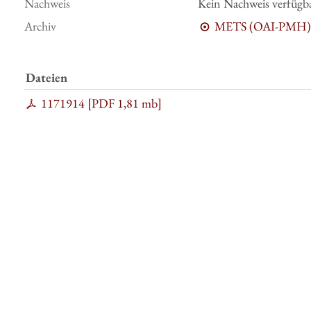
Nachweis
Kein Nachweis verfügb
Archiv
METS (OAI-PMH)
Dateien
1171914 [
PDF
1,81 mb
]