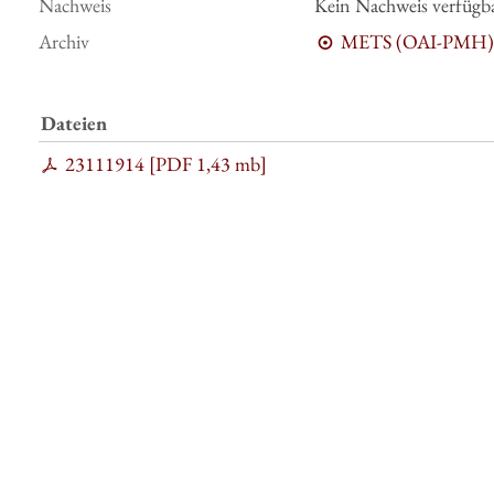
Nachweis
Kein Nachweis verfügb
Archiv
METS (OAI-PMH)
Dateien
23111914 [
PDF
1,43 mb
]