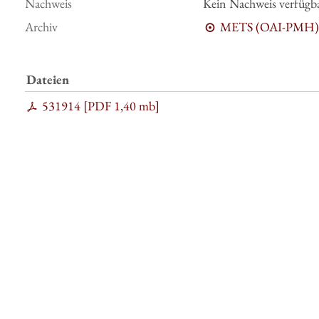
Nachweis
Kein Nachweis verfügb
Archiv
METS (OAI-PMH)
Dateien
531914 [
PDF
1,40 mb
]