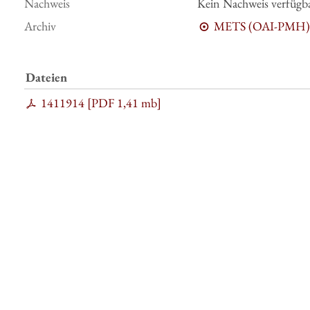
Nachweis
Kein Nachweis verfügb
Archiv
METS (OAI-PMH)
Dateien
1411914 [
PDF
1,41 mb
]