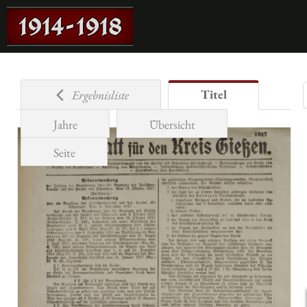
Titel
Ergebnisliste
Jahre
Übersicht
Seite