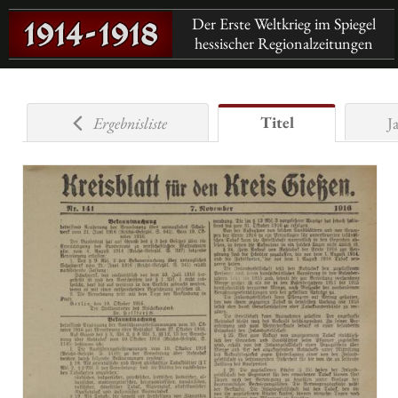
Der Erste Weltkrieg im Spiegel
hessischer Regionalzeitungen
Titel
Ergebnisliste
J