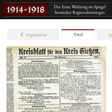
Der Erste Weltkrieg im Spiegel
hessischer Regionalzeitungen
Titel
Ergebnisliste
J