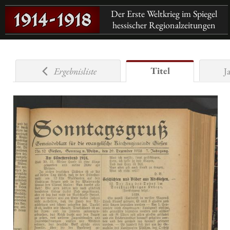
Der Erste Weltkrieg im Spiegel
hessischer Regionalzeitungen
Titel
Ergebnisliste
J