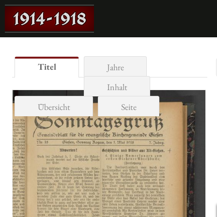
Titel
Jahre
Inhalt
Übersicht
Seite