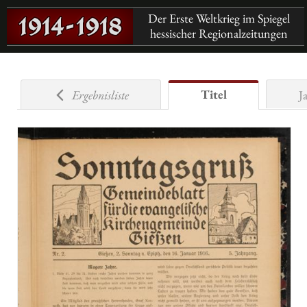
Der Erste Weltkrieg im Spiegel
hessischer Regionalzeitungen
Titel
Ergebnisliste
J