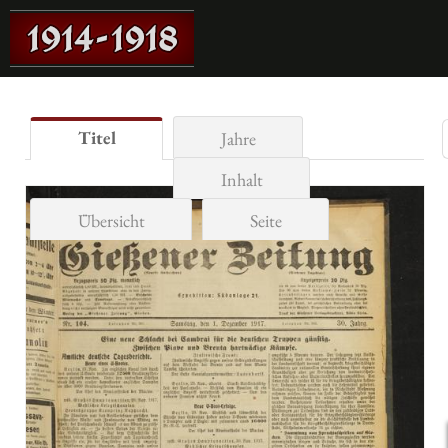
Titel
Jahre
Inhalt
Übersicht
Seite