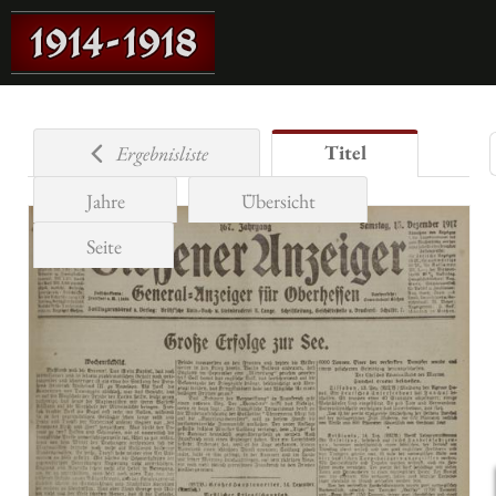
Titel
Ergebnisliste
Jahre
Übersicht
Seite