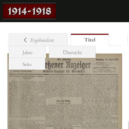
Titel
Ergebnisliste
Jahre
Übersicht
Seite