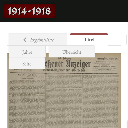
Titel
Ergebnisliste
Jahre
Übersicht
Seite