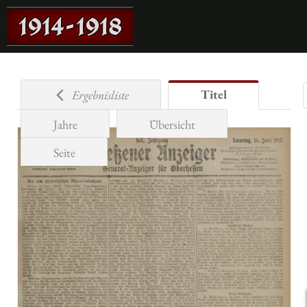
Titel
Ergebnisliste
Jahre
Übersicht
Seite