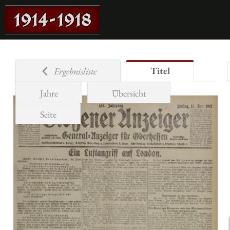
Titel
Ergebnisliste
Jahre
Übersicht
Seite