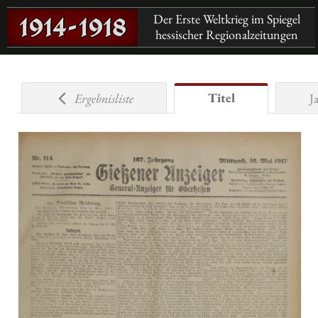
Der Erste Weltkrieg im Spiegel
hessischer Regionalzeitungen
Titel
Ergebnisliste
J