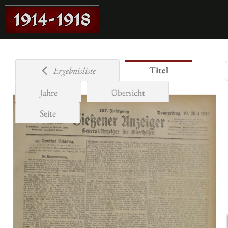
Titel
Ergebnisliste
Jahre
Übersicht
Seite