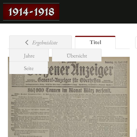
Titel
Ergebnisliste
Jahre
Übersicht
Seite