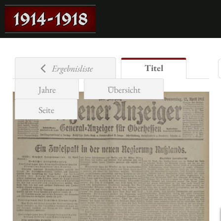
Titel
Ergebnisliste
Jahre
Übersicht
Seite