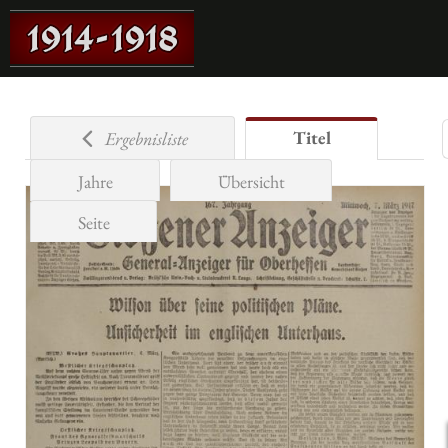
Titel
Ergebnisliste
Jahre
Übersicht
Seite