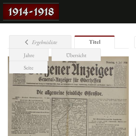
Titel
Ergebnisliste
Jahre
Übersicht
Seite