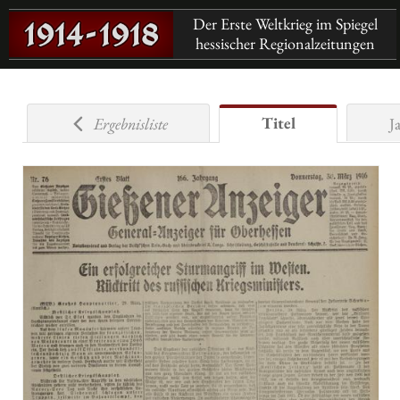
Der Erste Weltkrieg im Spiegel
hessischer Regionalzeitungen
Titel
Ergebnisliste
J