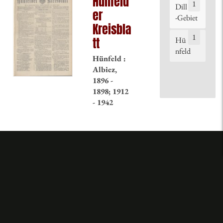
Hünfeld
1
Dill
er
-Gebiet
Kreisbla
1
tt
Hü
nfeld
Hünfeld :
Albiez,
1896 -
1898; 1912
- 1942
©
2019 hebis