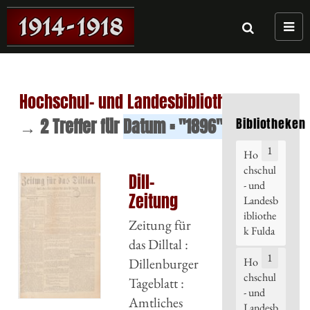
Navig
umsch
Hochschul- und Landesbibliothek Fulda
Bibliotheken
→
2
Treffer
für
Datum = "1896"
1
Ho
chschul
Dill-
- und
Zeitung
Landesb
ibliothe
Zeitung für
k Fulda
das Dilltal :
1
Ho
Dillenburger
chschul
Tageblatt :
- und
Amtliches
Landesb