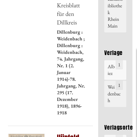
Kreisblatt
ibliothe
k
für den
Rhein
Dillkreis
Main
Dillenburg :
Weidenbach ;
Dillenburg :
Verlage
Weidenbach,
74. Jahrgang,
1
Nr. 1 (2.
Alb
Januar
iez
1914)-78.
1
Jahrgang, Nr.
Wei
295 (17.
denbac
Dezember
h
1918), 1896-
1918
Verlagsorte