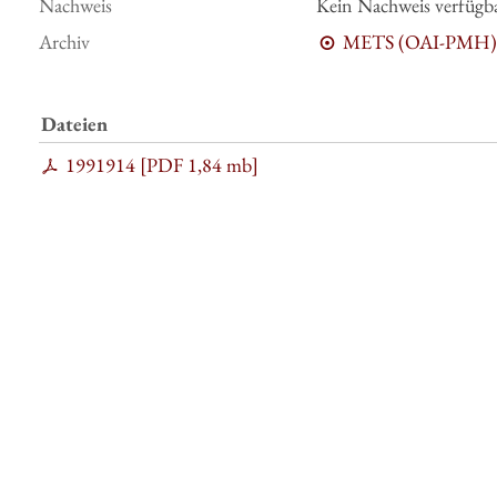
Nachweis
Kein Nachweis verfügb
Archiv
METS (OAI-PMH)
Dateien
1991914 [
PDF
1,84 mb
]