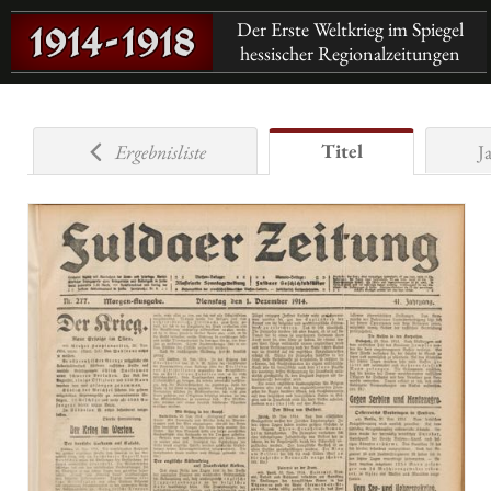
Der Erste Weltkrieg im Spiegel
hessischer Regionalzeitungen
Titel
Ergebnisliste
J