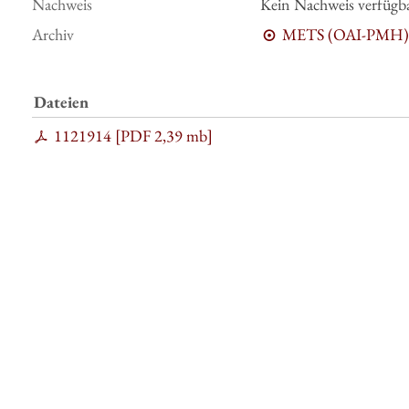
Nachweis
Kein Nachweis verfügb
Archiv
METS (OAI-PMH)
Dateien
1121914 [
PDF
2,39 mb
]