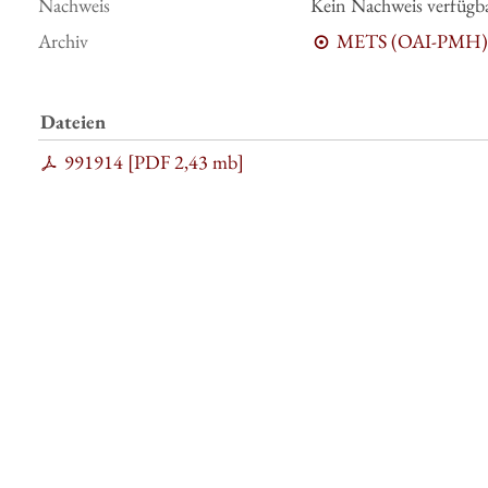
Nachweis
Kein Nachweis verfügb
Archiv
METS (OAI-PMH)
Dateien
991914 [
PDF
2,43 mb
]