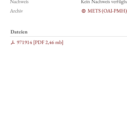
Nachweis
Kein Nachweis verfügb
Archiv
METS (OAI-PMH)
Dateien
971914 [
PDF
2,46 mb
]