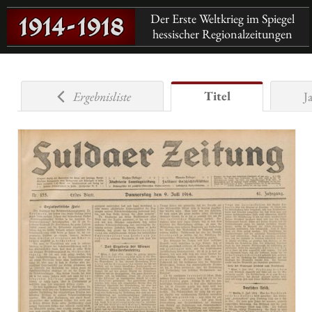
Der Erste Weltkrieg im Spiegel
hessischer Regionalzeitungen
Titel
Ergebnisliste
J