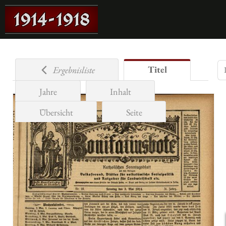
Titel
Ergebnisliste
Jahre
Inhalt
Übersicht
Seite