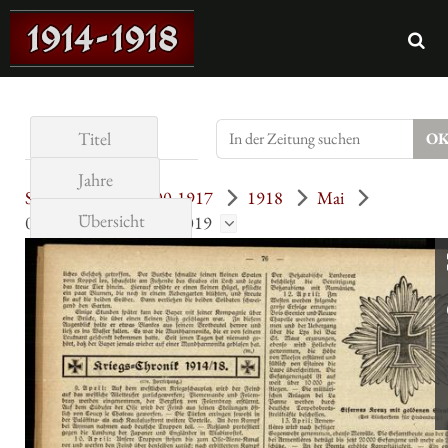
Titel
Jahre
Sonntags-Blatt. 1900-1917
1918
Mai
Übersicht
019 (12.5.1918) = Nr. 019
Seite