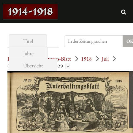
Titel
Jahre
Illustrirtes Unterhaltungs-Blatt
1918
Juli
Übersicht
029 (14.7.1918) = Nr. 029
Seite