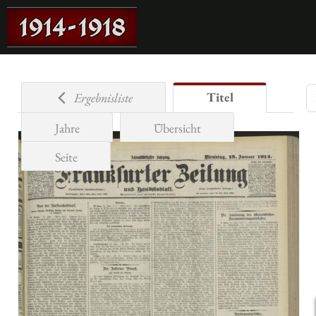
Titel
Ergebnisliste
Jahre
Übersicht
Seite