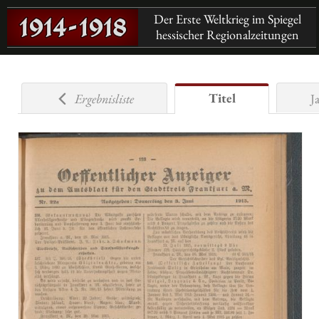
Der Erste Weltkrieg im Spiegel
hessischer Regionalzeitungen
Titel
Ergebnisliste
J