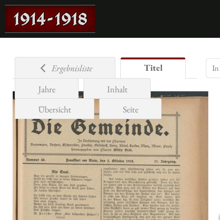
Titel
Ergebnisliste
Jahre
Inhalt
Übersicht
Seite