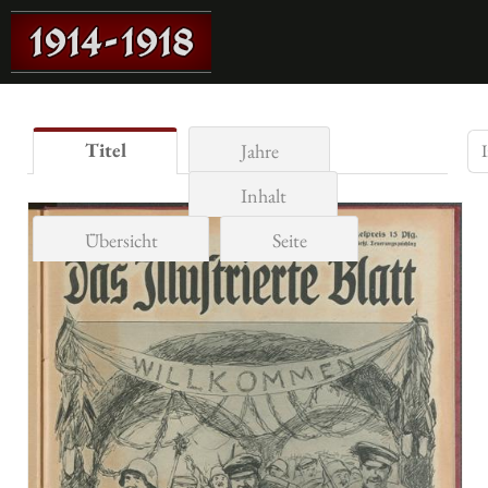
Titel
Jahre
Inhalt
Übersicht
Seite