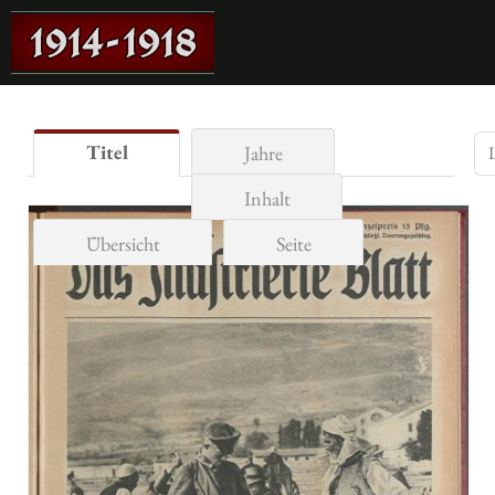
Titel
Jahre
Inhalt
Übersicht
Seite