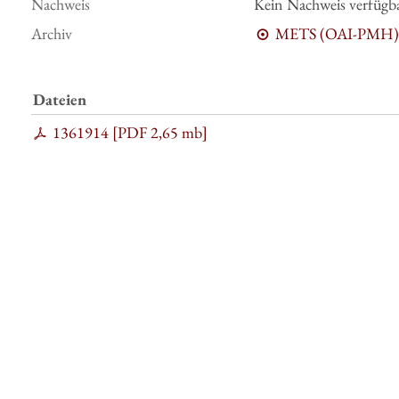
Nachweis
Kein Nachweis verfügb
Archiv
METS (OAI-PMH)
Dateien
1361914 [
PDF
2,65 mb
]