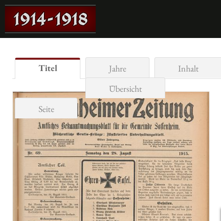
Titel
Jahre
Inhalt
Übersicht
Seite