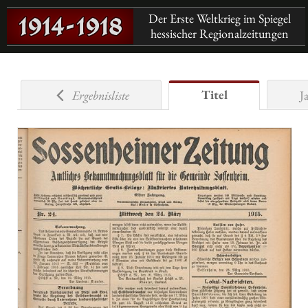
Der Erste Weltkrieg im Spiegel
hessischer Regionalzeitungen
Titel
Ergebnisliste
J