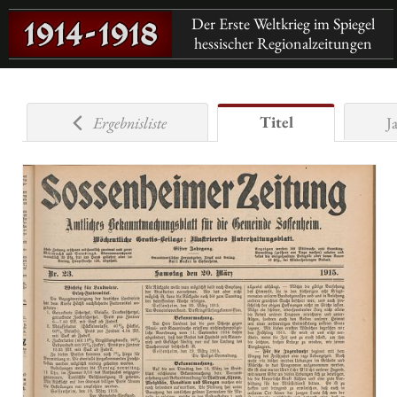
Der Erste Weltkrieg im Spiegel
hessischer Regionalzeitungen
Titel
Ergebnisliste
J