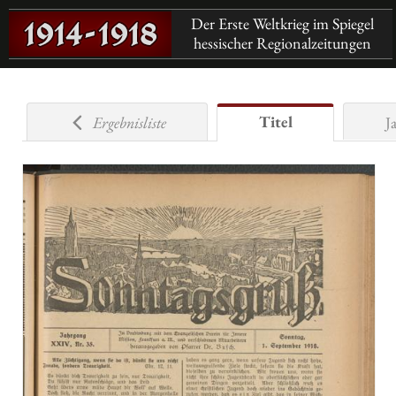
Der Erste Weltkrieg im Spiegel
hessischer Regionalzeitungen
Titel
Ergebnisliste
J