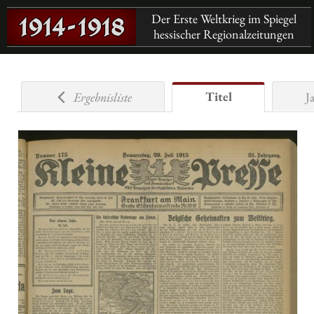
Der Erste Weltkrieg im Spiegel
hessischer Regionalzeitungen
Titel
Ergebnisliste
J