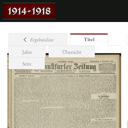
Titel
Ergebnisliste
Jahre
Übersicht
Seite